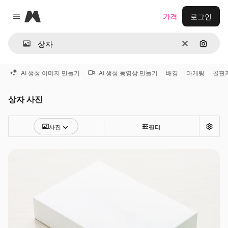
Magnific
가격
로그인
Close menu
지우기
이미지
AI 생성 이미지 만들기
AI 생성 동영상 만들기
배경
마케팅
골판
상자 사진
사진
필터