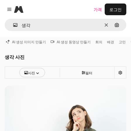
Magnific
가격
로그인
Close menu
지우기
이미지
AI 생성 이미지 만들기
AI 생성 동영상 만들기
회의
배경
고민
생각 사진
사진
필터