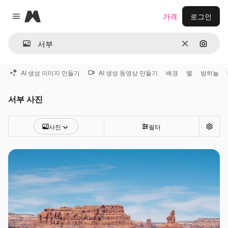
Magnific
가격
로그인
Close menu
지우기
이미지
AI 생성 이미지 만들기
AI 생성 동영상 만들기
배경
별
밤하늘
서부 사진
사진
필터