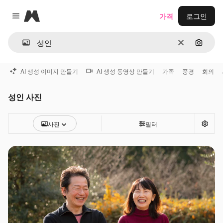
Magnific
가격
로그인
Close menu
지우기
이미지
AI 생성 이미지 만들기
AI 생성 동영상 만들기
가족
풍경
회의
성인 사진
사진
필터