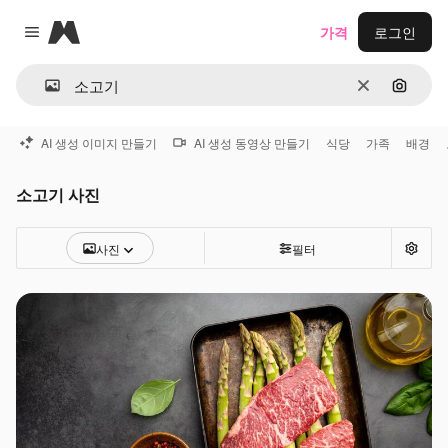
Magnific
가격
로그인
Close menu
지우기
이미지
AI 생성 이미지 만들기
AI 생성 동영상 만들기
식당
가족
배경
소고기 사진
사진
필터