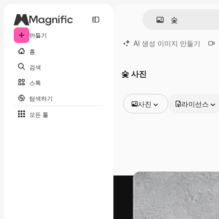
만들기
AI 생성 이미지 만들기
홈
검색
숯 사진
스톡
탐색하기
사진
라이선스
모든 툴
모든 이미지
벡터
일러스트
사진
PSD
템플릿
목업
동영상
영상 클립
모션 그래픽
동영상 템플릿
아이콘
3D 모델