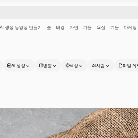
AI 생성 동영상 만들기
숲
배경
자연
가을
욕실
겨울
마케팅
AI 생성
방향
색상
사람
파일 유