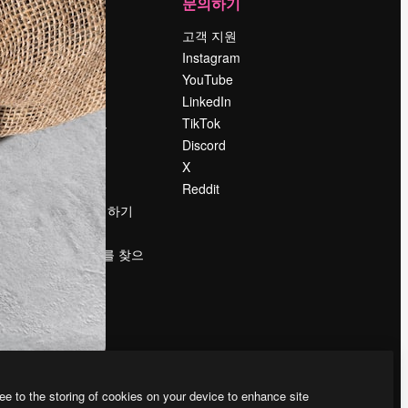
회사
문의하기
가격
고객 지원
회사 소개
Instagram
Reviews
YouTube
채용 정보
LinkedIn
책
검색 트렌드
TikTok
블로그
Discord
이벤트
X
Slidesgo
Reddit
콘텐츠 판매하기
프레스룸
magnific.ai를 찾으
시나요?
ee to the storing of cookies on your device to enhance site