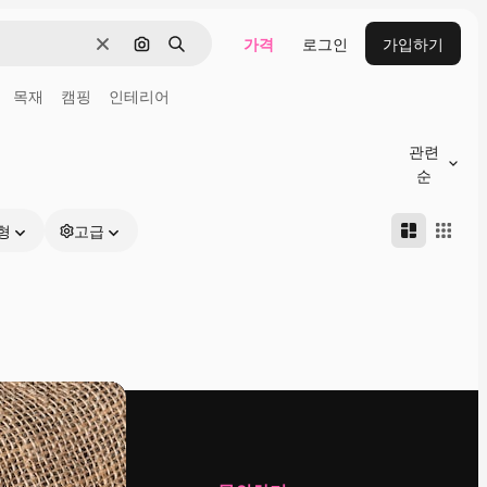
가격
로그인
가입하기
지우기
이미지로 검색
검색
목재
캠핑
인테리어
관련
순
형
고급