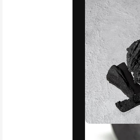
글꼴
최고의 결과물
플랫폼. 크리에
스튜디오를 아우
자.
한국어
Copyright © 2010-