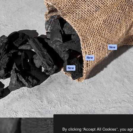
프로덕트
시작하기
을 이끌어내는 크리에이티브
Spaces
Academy
이터, 엔터프라이즈, 에이전시,
AI 어시스턴트
문서
르는 100만 명 이상의 구독
AI 이미지 생성기
지원
AI 동영상 생성기
이용 약관
AI 텍스트 음성 변환
개인정보 보호 정
스톡 콘텐츠
원본
New
Claude/ChatGPT
쿠키 정책
New
용 MCP
Trust Center
Agents
제휴 파트너
New
API
비지니스
모바일 앱
모든 Magnific 툴
2026
Freepik Company S.L.U.
모든 권리는 보호 받습니다
.
By clicking “Accept All Cookies”, you agr