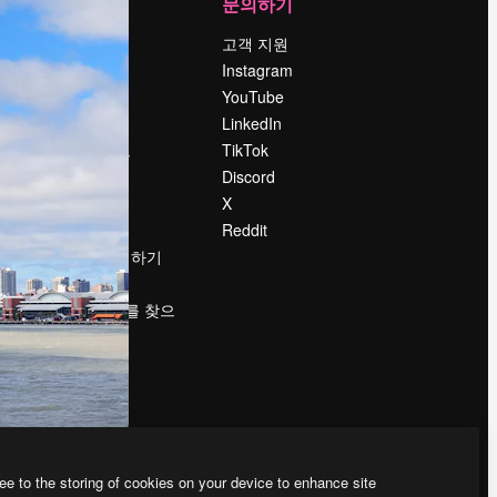
회사
문의하기
가격
고객 지원
회사 소개
Instagram
Reviews
YouTube
채용 정보
LinkedIn
책
검색 트렌드
TikTok
블로그
Discord
이벤트
X
Slidesgo
Reddit
콘텐츠 판매하기
프레스룸
magnific.ai를 찾으
시나요?
ee to the storing of cookies on your device to enhance site