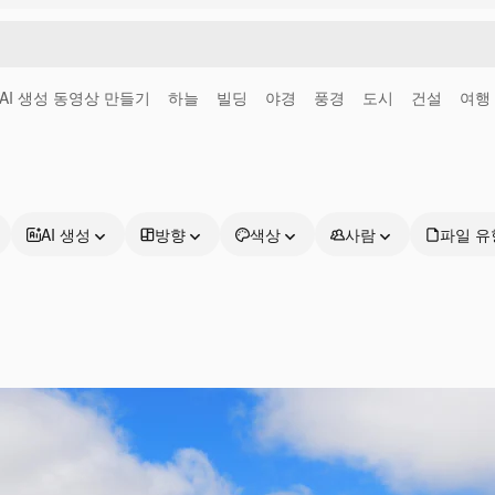
AI 생성 동영상 만들기
하늘
빌딩
야경
풍경
도시
건설
여행
AI 생성
방향
색상
사람
파일 유