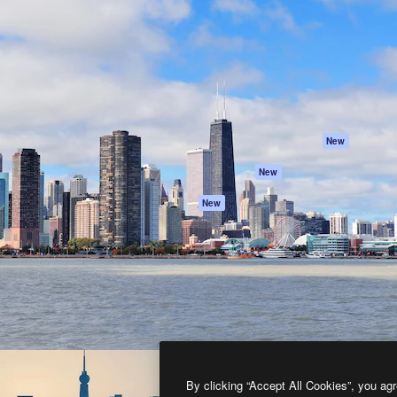
프로덕트
시작하기
을 이끌어내는 크리에이티브
Spaces
Academy
이터, 엔터프라이즈, 에이전시,
AI 어시스턴트
문서
르는 100만 명 이상의 구독
AI 이미지 생성기
지원
AI 동영상 생성기
이용 약관
AI 텍스트 음성 변환
개인정보 보호 정
스톡 콘텐츠
원본
New
Claude/ChatGPT
쿠키 정책
New
용 MCP
Trust Center
Agents
제휴 파트너
New
API
비지니스
모바일 앱
모든 Magnific 툴
2026
Freepik Company S.L.U.
모든 권리는 보호 받습니다
.
By clicking “Accept All Cookies”, you agr