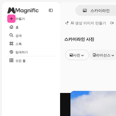
만들기
AI 생성 이미지 만들기
홈
검색
스카이라인 사진
스톡
탐색하기
사진
라이선스
모든 툴
모든 이미지
벡터
일러스트
사진
PSD
템플릿
목업
동영상
영상 클립
모션 그래픽
동영상 템플릿
아이콘
3D 모델