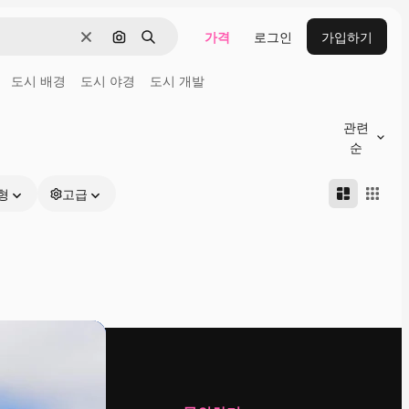
가격
로그인
가입하기
지우기
이미지로 검색
검색
도시 배경
도시 야경
도시 개발
관련
순
형
고급