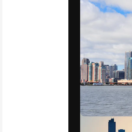
글꼴
최고의 결과물
플랫폼. 크리에
스튜디오를 아우
자.
한국어
Copyright © 2010-