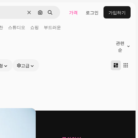
가격
로그인
가입하기
지우기
이미지로 검색
검색
한
스튜디오
쇼핑
부드러운
관련
순
형
고급