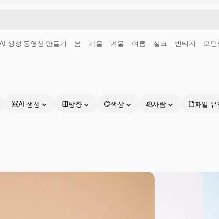
AI 생성 동영상 만들기
봄
가을
겨울
여름
실크
빈티지
모던
AI 생성
방향
색상
사람
파일 유