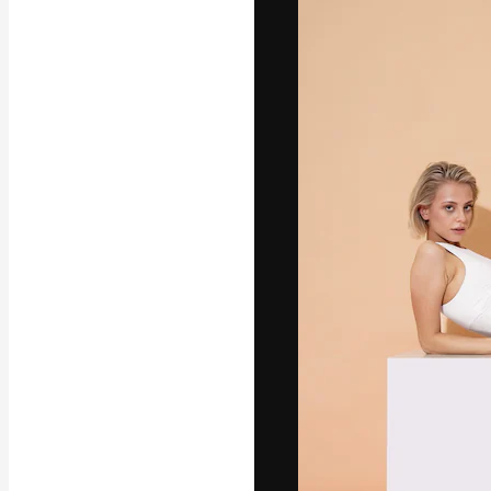
글꼴
최고의 결과물
플랫폼. 크리에
스튜디오를 아우
자.
한국어
Copyright © 2010-