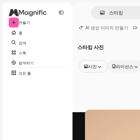
만들기
AI 생성 이미지 만들기
홈
검색
스타킹 사진
스톡
탐색하기
사진
라이선스
모든 툴
모든 이미지
벡터
일러스트
사진
PSD
템플릿
목업
동영상
영상 클립
모션 그래픽
동영상 템플릿
아이콘
3D 모델