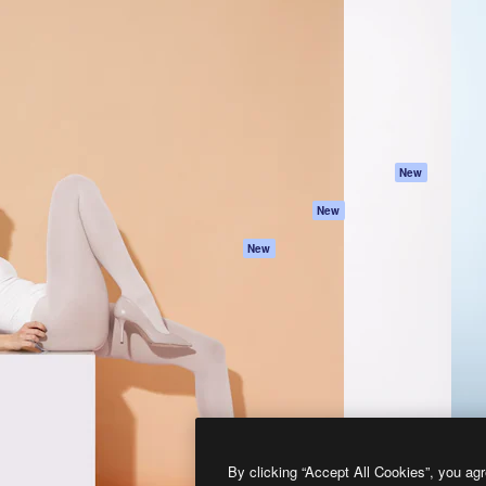
프로덕트
시작하기
을 이끌어내는 크리에이티브
Spaces
Academy
이터, 엔터프라이즈, 에이전시,
AI 어시스턴트
문서
르는 100만 명 이상의 구독
AI 이미지 생성기
지원
AI 동영상 생성기
이용 약관
AI 텍스트 음성 변환
개인정보 보호 정
스톡 콘텐츠
원본
New
Claude/ChatGPT
쿠키 정책
New
용 MCP
Trust Center
Agents
제휴 파트너
New
API
비지니스
모바일 앱
모든 Magnific 툴
2026
Freepik Company S.L.U.
모든 권리는 보호 받습니다
.
By clicking “Accept All Cookies”, you agr