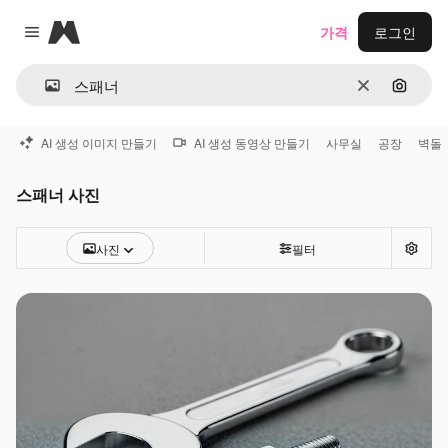
Magnific
가격
로그인
Close menu
지우기
이미지
AI 생성 이미지 만들기
AI 생성 동영상 만들기
사무실
공장
벽돌
스패너 사진
사진
필터