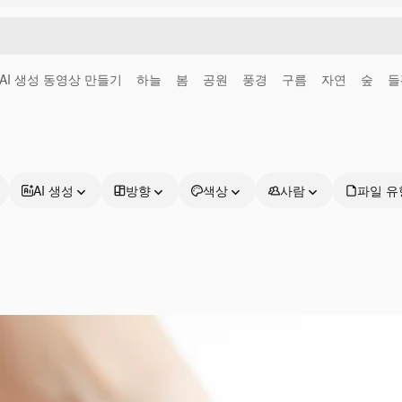
AI 생성 동영상 만들기
하늘
봄
공원
풍경
구름
자연
숲
들
AI 생성
방향
색상
사람
파일 유