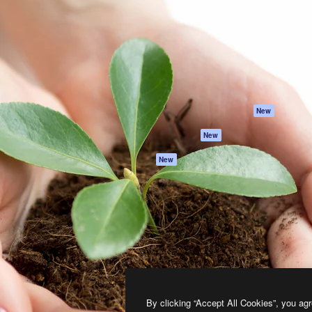
프로덕트
시작하기
을 이끌어내는 크리에이티브
Spaces
Academy
이터, 엔터프라이즈, 에이전시,
AI 어시스턴트
문서
르는 100만 명 이상의 구독
AI 이미지 생성기
지원
AI 동영상 생성기
이용 약관
AI 텍스트 음성 변환
개인정보 보호 정
스톡 콘텐츠
원본
New
Claude/ChatGPT
쿠키 정책
New
용 MCP
Trust Center
Agents
제휴 파트너
New
API
비지니스
모바일 앱
모든 Magnific 툴
2026
Freepik Company S.L.U.
모든 권리는 보호 받습니다
.
By clicking “Accept All Cookies”, you agr