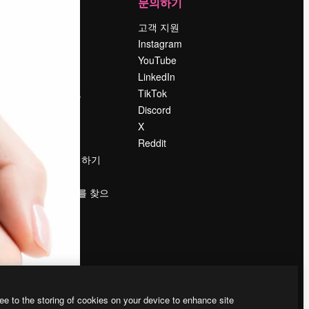
회사
문의하기
가격
고객 지원
회사 소개
Instagram
Reviews
YouTube
채용 정보
LinkedIn
책
검색 트렌드
TikTok
블로그
Discord
이벤트
X
Slidesgo
Reddit
콘텐츠 판매하기
프레스룸
magnific.ai를 찾으
시나요?
ee to the storing of cookies on your device to enhance site