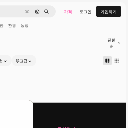
가격
로그인
가입하기
지우기
이미지로 검색
검색
판
환경
농장
관련
순
형
고급