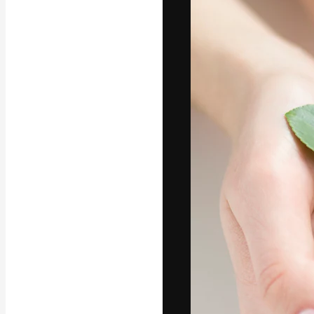
글꼴
최고의 결과물
플랫폼. 크리에
스튜디오를 아우
자.
한국어
Copyright © 2010-