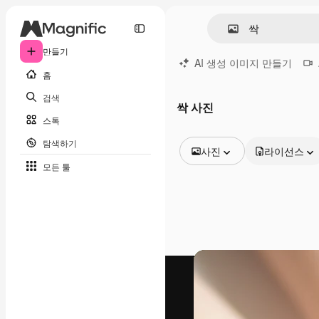
만들기
AI 생성 이미지 만들기
홈
검색
싹 사진
스톡
탐색하기
사진
라이선스
모든 툴
모든 이미지
벡터
일러스트
사진
PSD
템플릿
목업
동영상
영상 클립
모션 그래픽
동영상 템플릿
아이콘
3D 모델