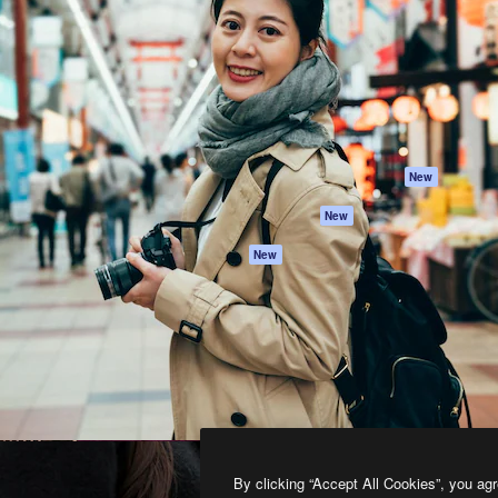
프로덕트
시작하기
을 이끌어내는 크리에이티브
Spaces
Academy
이터, 엔터프라이즈, 에이전시,
AI 어시스턴트
문서
르는 100만 명 이상의 구독
AI 이미지 생성기
지원
AI 동영상 생성기
이용 약관
AI 텍스트 음성 변환
개인정보 보호 정
스톡 콘텐츠
원본
New
Claude/ChatGPT
쿠키 정책
New
용 MCP
Trust Center
Agents
제휴 파트너
New
API
비지니스
모바일 앱
모든 Magnific 툴
2026
Freepik Company S.L.U.
모든 권리는 보호 받습니다
.
By clicking “Accept All Cookies”, you agr