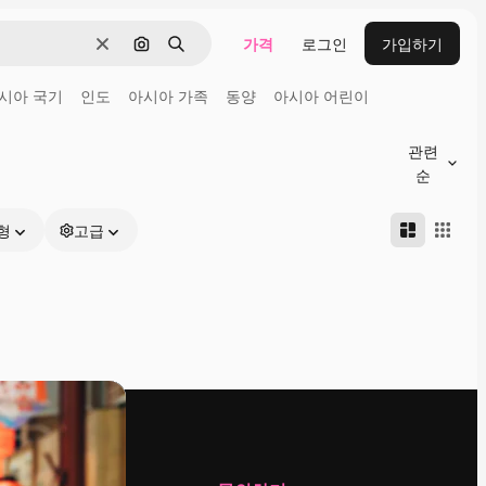
가격
로그인
가입하기
지우기
이미지로 검색
검색
시아 국기
인도
아시아 가족
동양
아시아 어린이
관련
순
형
고급