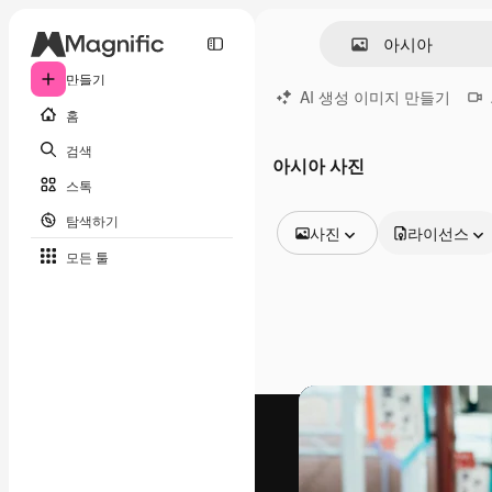
만들기
AI 생성 이미지 만들기
홈
검색
아시아 사진
스톡
탐색하기
사진
라이선스
모든 툴
모든 이미지
벡터
일러스트
사진
PSD
템플릿
목업
동영상
영상 클립
모션 그래픽
동영상 템플릿
아이콘
3D 모델