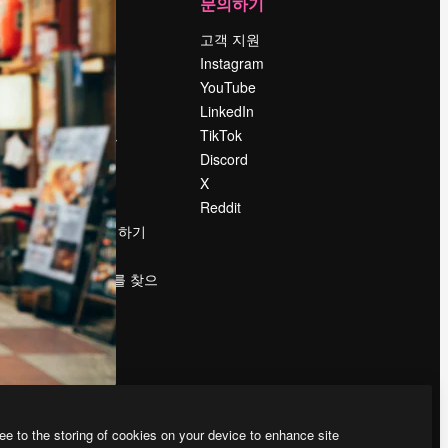
회사
문의하기
가격
고객 지원
회사 소개
Instagram
Reviews
YouTube
채용 정보
LinkedIn
책
검색 트렌드
TikTok
블로그
Discord
이벤트
X
Slidesgo
Reddit
콘텐츠 판매하기
프레스룸
magnific.ai를 찾으
시나요?
ee to the storing of cookies on your device to enhance site