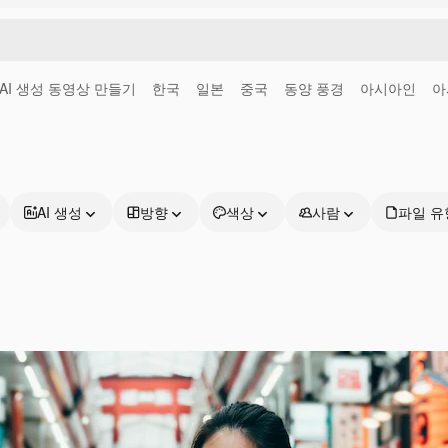
AI 생성 동영상 만들기
한국
일본
중국
동양 풍경
아시아인
아
AI 생성
방향
색상
사람
파일 유