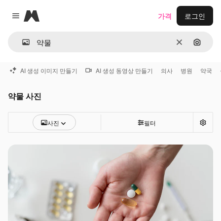
Magnific
가격
로그인
Close menu
지우기
이미지
AI 생성 이미지 만들기
AI 생성 동영상 만들기
의사
병원
약국
약물 사진
사진
필터