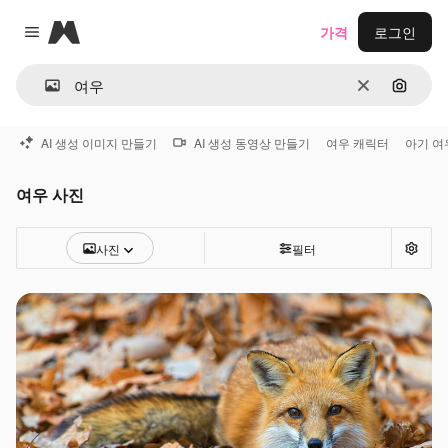
Magnific
가격
로그인
Close menu
지우기
이미지
AI 생성 이미지 만들기
AI 생성 동영상 만들기
여우 캐릭터
아기 여
여우 사진
사진
필터