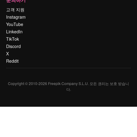
고객 지원
Instagram
YouTube
LinkedIn
TikTok
Discord
X
Reddit
Copyright © 2010-
2026
Freepik Company S.L.U.
모든 권리는 보호 받습니
다
.