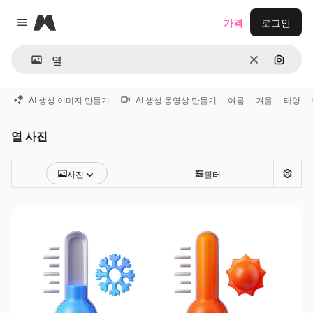
Magnific
가격
로그인
Close menu
지우기
이미지
AI 생성 이미지 만들기
AI 생성 동영상 만들기
여름
겨울
태양
열 사진
사진
필터