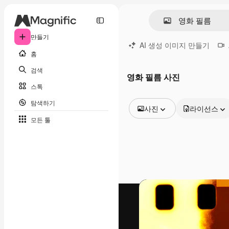
만들기
AI 생성 이미지 만들기
홈
검색
영화 필름 사진
스톡
탐색하기
사진
라이선스
모든 툴
모든 이미지
벡터
일러스트
사진
PSD
템플릿
목업
동영상
영상 클립
모션 그래픽
동영상 템플릿
아이콘
3D 모델