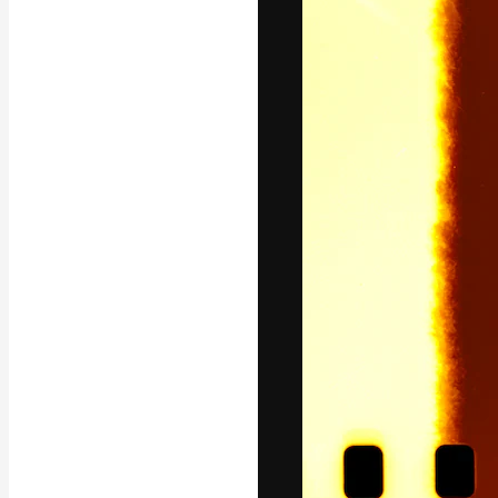
글꼴
최고의 결과물
플랫폼. 크리에
스튜디오를 아우
자.
한국어
Copyright © 2010-