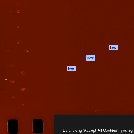
프로덕트
시작하기
을 이끌어내는 크리에이티브
Spaces
Academy
이터, 엔터프라이즈, 에이전시,
AI 어시스턴트
문서
르는 100만 명 이상의 구독
AI 이미지 생성기
지원
AI 동영상 생성기
이용 약관
AI 텍스트 음성 변환
개인정보 보호 정
스톡 콘텐츠
원본
New
Claude/ChatGPT
쿠키 정책
New
용 MCP
Trust Center
Agents
제휴 파트너
New
API
비지니스
모바일 앱
모든 Magnific 툴
2026
Freepik Company S.L.U.
모든 권리는 보호 받습니다
.
By clicking “Accept All Cookies”, you agr