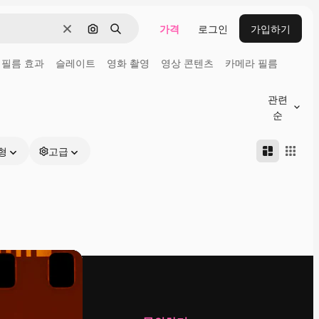
가격
로그인
가입하기
지우기
이미지로 검색
검색
필름 효과
슬레이트
영화 촬영
영상 콘텐츠
카메라 필름
관련
순
형
고급