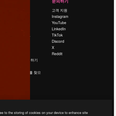
회사
문의하기
가격
고객 지원
회사 소개
Instagram
Reviews
YouTube
채용 정보
LinkedIn
책
검색 트렌드
TikTok
블로그
Discord
이벤트
X
Slidesgo
Reddit
콘텐츠 판매하기
프레스룸
magnific.ai를 찾으
시나요?
ee to the storing of cookies on your device to enhance site