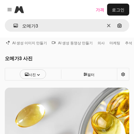
Magnific
가격
로그인
Close menu
지우기
이미지
AI 생성 이미지 만들기
AI 생성 동영상 만들기
의사
마케팅
추석
오메가3 사진
사진
필터