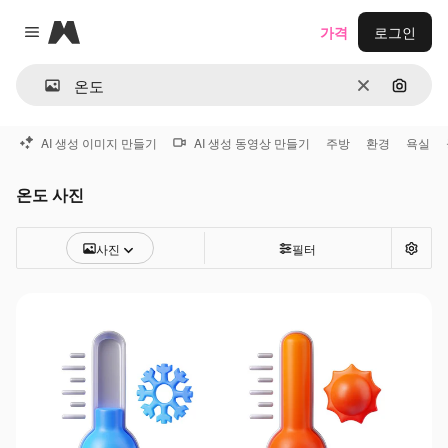
Magnific
가격
로그인
Close menu
지우기
이미지
AI 생성 이미지 만들기
AI 생성 동영상 만들기
주방
환경
욕실
온도 사진
사진
필터