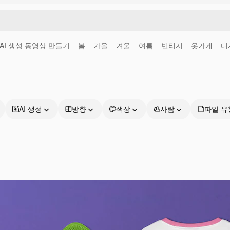
AI 생성 동영상 만들기
봄
가을
겨울
여름
빈티지
옷가게
디
AI 생성
방향
색상
사람
파일 유