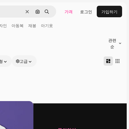
가격
로그인
가입하기
지우기
이미지로 검색
검색
자인
아동복
재봉
아기옷
관련
순
형
고급