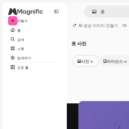
만들기
AI 생성 이미지 만들기
홈
검색
옷 사진
스톡
탐색하기
사진
라이선스
모든 툴
모든 이미지
벡터
일러스트
사진
PSD
템플릿
목업
동영상
영상 클립
모션 그래픽
동영상 템플릿
아이콘
3D 모델