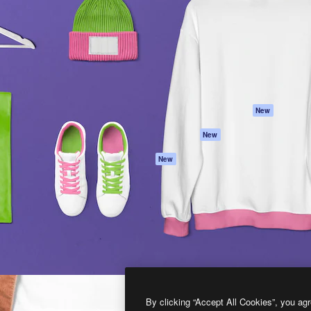
프로덕트
시작하기
을 이끌어내는 크리에이티브
Spaces
Academy
이터, 엔터프라이즈, 에이전시,
AI 어시스턴트
문서
르는 100만 명 이상의 구독
AI 이미지 생성기
지원
AI 동영상 생성기
이용 약관
AI 텍스트 음성 변환
개인정보 보호 정
스톡 콘텐츠
원본
New
Claude/ChatGPT
쿠키 정책
New
용 MCP
Trust Center
Agents
제휴 파트너
New
API
비지니스
모바일 앱
모든 Magnific 툴
2026
Freepik Company S.L.U.
모든 권리는 보호 받습니다
.
By clicking “Accept All Cookies”, you agr