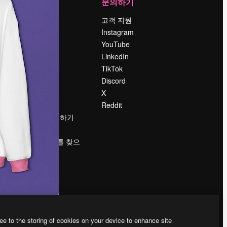
회사
문의하기
가격
고객 지원
회사 소개
Instagram
Reviews
YouTube
채용 정보
LinkedIn
책
검색 트렌드
TikTok
블로그
Discord
이벤트
X
Slidesgo
Reddit
콘텐츠 판매하기
프레스룸
magnific.ai를 찾으
시나요?
ee to the storing of cookies on your device to enhance site