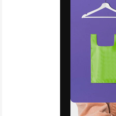
글꼴
최고의 결과물
플랫폼. 크리에
스튜디오를 아우
자.
한국어
Copyright © 2010-