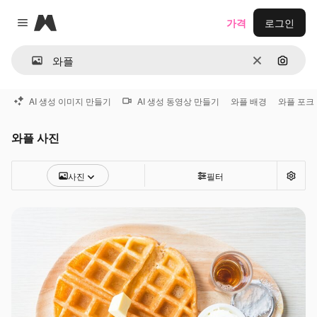
Magnific
가격
로그인
Close menu
지우기
이미지
AI 생성 이미지 만들기
AI 생성 동영상 만들기
와플 배경
와플 포크
와플 사진
사진
필터