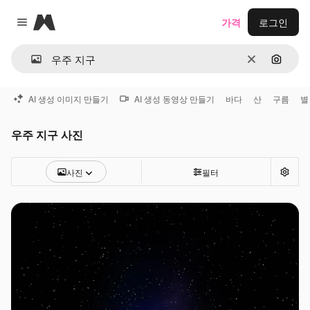
Magnific
가격
로그인
Close menu
지우기
이미지
AI 생성 이미지 만들기
AI 생성 동영상 만들기
바다
산
구름
별
우주 지구 사진
사진
필터