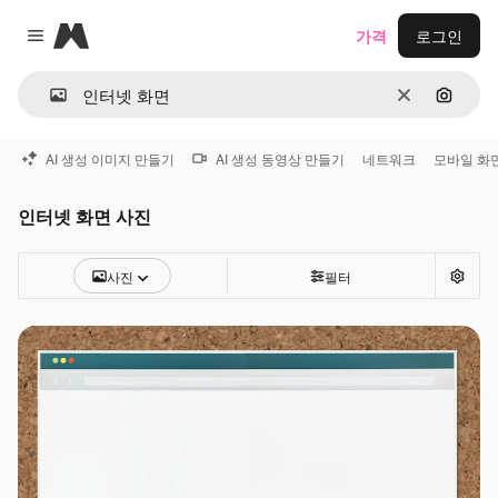
Magnific
가격
로그인
Close menu
지우기
이미지
AI 생성 이미지 만들기
AI 생성 동영상 만들기
네트워크
모바일 화
인터넷 화면 사진
사진
필터