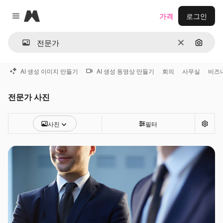
Magnific
가격
로그인
Close menu
지우기
이미지
AI 생성 이미지 만들기
AI 생성 동영상 만들기
회의
사무실
비즈
전문가 사진
사진
필터