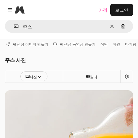
Magnific
가격
로그인
Close menu
지우기
이미지
AI 생성 이미지 만들기
AI 생성 동영상 만들기
식당
자연
마케팅
주스 사진
사진
필터