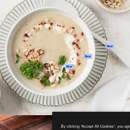
프로덕트
시작하기
을 이끌어내는 크리에이티브
Spaces
Academy
이터, 엔터프라이즈, 에이전시,
AI 어시스턴트
문서
르는 100만 명 이상의 구독
AI 이미지 생성기
지원
AI 동영상 생성기
이용 약관
AI 텍스트 음성 변환
개인정보 보호 정
스톡 콘텐츠
원본
New
Claude/ChatGPT
쿠키 정책
New
용 MCP
Trust Center
Agents
제휴 파트너
New
API
비지니스
모바일 앱
모든 Magnific 툴
2026
Freepik Company S.L.U.
모든 권리는 보호 받습니다
.
By clicking “Accept All Cookies”, you agr