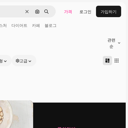
가격
로그인
가입하기
지우기
이미지로 검색
검색
스처
다이어트
카페
블로그
관련
순
형
고급