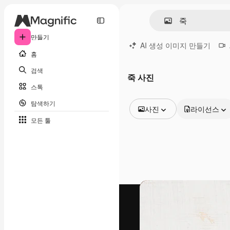
만들기
AI 생성 이미지 만들기
홈
검색
죽 사진
스톡
탐색하기
사진
라이선스
모든 툴
모든 이미지
벡터
일러스트
사진
PSD
템플릿
목업
동영상
영상 클립
모션 그래픽
동영상 템플릿
아이콘
3D 모델