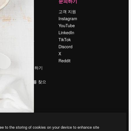
회사
문의하기
가격
고객 지원
회사 소개
Instagram
Reviews
YouTube
채용 정보
LinkedIn
책
검색 트렌드
TikTok
블로그
Discord
이벤트
X
Slidesgo
Reddit
콘텐츠 판매하기
프레스룸
magnific.ai를 찾으
시나요?
ee to the storing of cookies on your device to enhance site