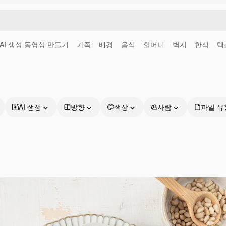
AI 생성 동영상 만들기
가족
배경
음식
할머니
벽지
한식
텍
AI 생성
방향
색상
사람
파일 유