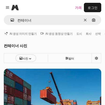
Magnific
가격
로그인
Close menu
지우기
이미지
AI 생성 이미지 만들기
AI 생성 동영상 만들기
도시
회사
선박
컨테이너 사진
사진
필터