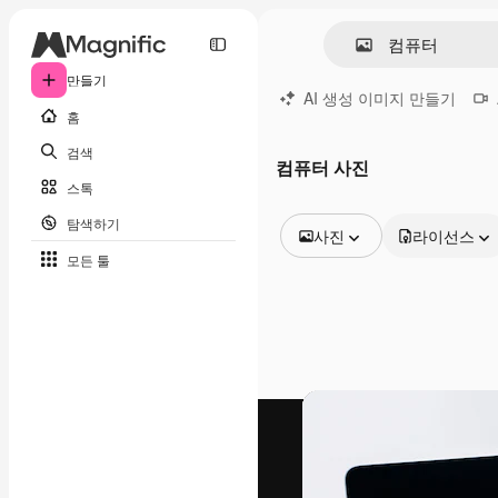
만들기
AI 생성 이미지 만들기
홈
검색
컴퓨터 사진
스톡
탐색하기
사진
라이선스
모든 툴
모든 이미지
벡터
일러스트
사진
PSD
템플릿
목업
동영상
영상 클립
모션 그래픽
동영상 템플릿
아이콘
3D 모델