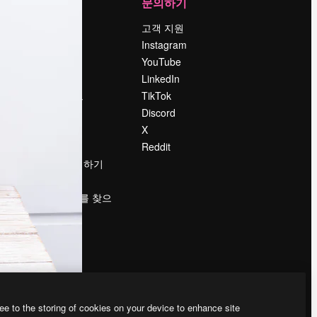
회사
문의하기
가격
고객 지원
회사 소개
Instagram
Reviews
YouTube
채용 정보
LinkedIn
책
검색 트렌드
TikTok
블로그
Discord
이벤트
X
Slidesgo
Reddit
콘텐츠 판매하기
프레스룸
magnific.ai를 찾으
시나요?
ee to the storing of cookies on your device to enhance site