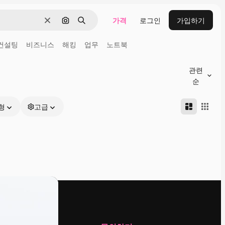
가격
로그인
가입하기
지우기
이미지로 검색
검색
컨설팅
비즈니스
해킹
업무
노트북
관련
순
형
고급