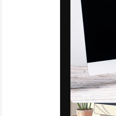
글꼴
최고의 결과물
플랫폼. 크리에
스튜디오를 아우
자.
한국어
Copyright © 2010-