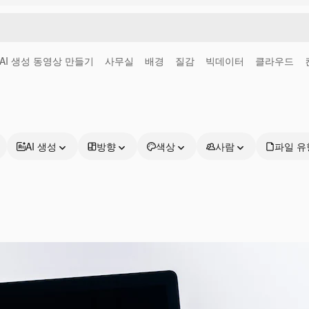
AI 생성 동영상 만들기
사무실
배경
질감
빅데이터
클라우드
AI 생성
방향
색상
사람
파일 유