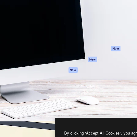
프로덕트
시작하기
을 이끌어내는 크리에이티브
Spaces
Academy
이터, 엔터프라이즈, 에이전시,
AI 어시스턴트
문서
르는 100만 명 이상의 구독
AI 이미지 생성기
지원
AI 동영상 생성기
이용 약관
AI 텍스트 음성 변환
개인정보 보호 정
스톡 콘텐츠
원본
New
Claude/ChatGPT
쿠키 정책
New
용 MCP
Trust Center
Agents
제휴 파트너
New
API
비지니스
모바일 앱
모든 Magnific 툴
2026
Freepik Company S.L.U.
모든 권리는 보호 받습니다
.
By clicking “Accept All Cookies”, you agr