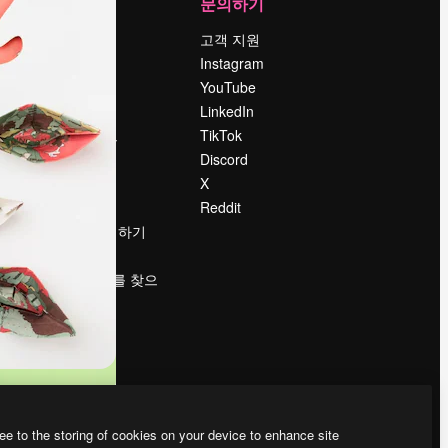
회사
문의하기
가격
고객 지원
회사 소개
Instagram
Reviews
YouTube
채용 정보
LinkedIn
책
검색 트렌드
TikTok
블로그
Discord
이벤트
X
Slidesgo
Reddit
콘텐츠 판매하기
프레스룸
magnific.ai를 찾으
시나요?
ee to the storing of cookies on your device to enhance site