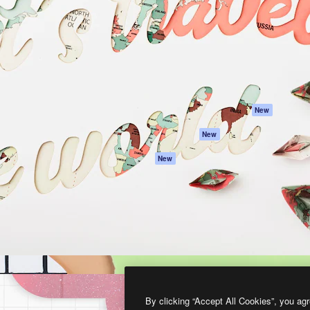
프로덕트
시작하기
을 이끌어내는 크리에이티브
Spaces
Academy
이터, 엔터프라이즈, 에이전시,
AI 어시스턴트
문서
르는 100만 명 이상의 구독
AI 이미지 생성기
지원
AI 동영상 생성기
이용 약관
AI 텍스트 음성 변환
개인정보 보호 정
스톡 콘텐츠
원본
New
Claude/ChatGPT
쿠키 정책
New
용 MCP
Trust Center
Agents
제휴 파트너
New
API
비지니스
모바일 앱
모든 Magnific 툴
2026
Freepik Company S.L.U.
모든 권리는 보호 받습니다
.
By clicking “Accept All Cookies”, you agr