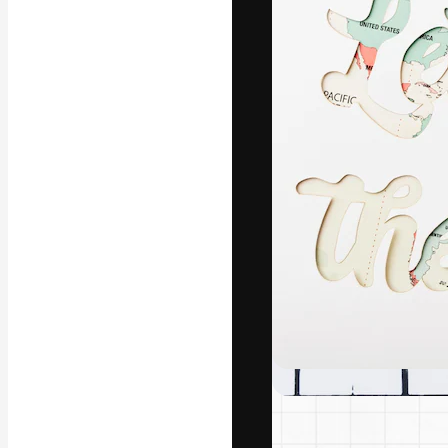
글꼴
최고의 결과물
플랫폼. 크리에
스튜디오를 아우
자.
한국어
Copyright © 2010-