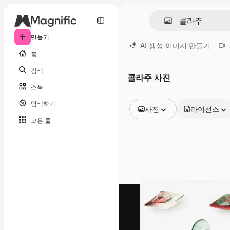
만들기
AI 생성 이미지 만들기
홈
검색
콜라주 사진
스톡
탐색하기
사진
라이선스
모든 툴
모든 이미지
벡터
일러스트
사진
PSD
템플릿
목업
동영상
영상 클립
모션 그래픽
동영상 템플릿
아이콘
3D 모델