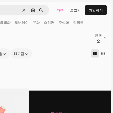
가격
로그인
가입하기
지우기
이미지로 검색
검색
크릴화
오버레이
유화
스티커
추상화
창의력
관련
순
형
고급