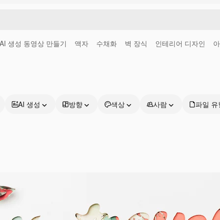
AI 생성 동영상 만들기
액자
수채화
벽 장식
인테리어 디자인
아
AI 생성
방향
색상
사람
파일 유