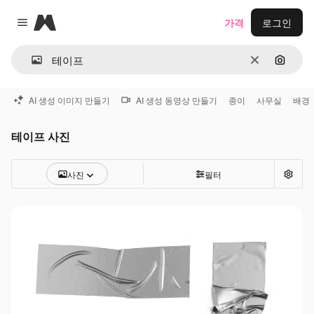
Magnific
가격
로그인
Close menu
지우기
이미지
AI 생성 이미지 만들기
AI 생성 동영상 만들기
종이
사무실
배경
테이프 사진
사진
필터