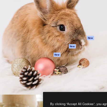
프로덕트
시작하기
을 이끌어내는 크리에이티브
Spaces
Academy
이터, 엔터프라이즈, 에이전시,
AI 어시스턴트
문서
르는 100만 명 이상의 구독
AI 이미지 생성기
지원
AI 동영상 생성기
이용 약관
AI 텍스트 음성 변환
개인정보 보호 정
스톡 콘텐츠
원본
New
Claude/ChatGPT
쿠키 정책
New
용 MCP
Trust Center
Agents
제휴 파트너
New
API
비지니스
모바일 앱
모든 Magnific 툴
2026
Freepik Company S.L.U.
모든 권리는 보호 받습니다
.
By clicking “Accept All Cookies”, you agr