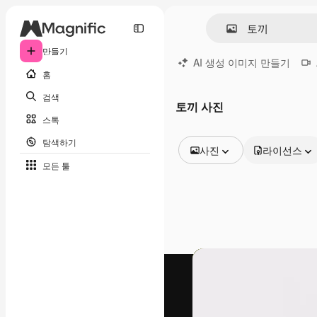
만들기
AI 생성 이미지 만들기
홈
검색
토끼 사진
스톡
탐색하기
사진
라이선스
모든 툴
모든 이미지
벡터
일러스트
사진
PSD
템플릿
목업
동영상
영상 클립
모션 그래픽
동영상 템플릿
아이콘
3D 모델