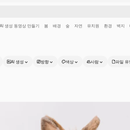
AI 생성 동영상 만들기
봄
배경
숲
자연
유치원
환경
벽지
AI 생성
방향
색상
사람
파일 유