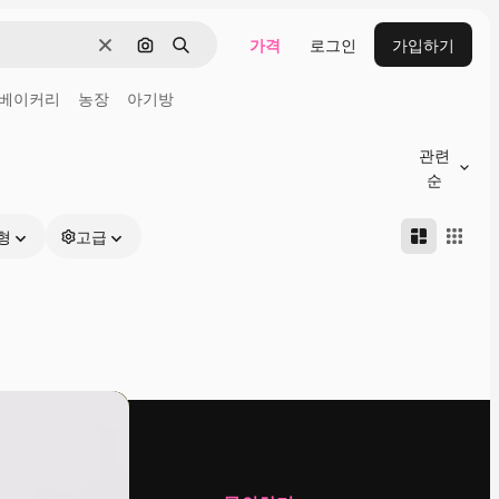
가격
로그인
가입하기
지우기
이미지로 검색
검색
베이커리
농장
아기방
관련
순
형
고급