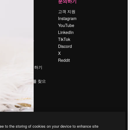
회사
문의하기
가격
고객 지원
회사 소개
Instagram
Reviews
YouTube
채용 정보
LinkedIn
책
검색 트렌드
TikTok
블로그
Discord
이벤트
X
Slidesgo
Reddit
콘텐츠 판매하기
프레스룸
magnific.ai를 찾으
시나요?
ee to the storing of cookies on your device to enhance site