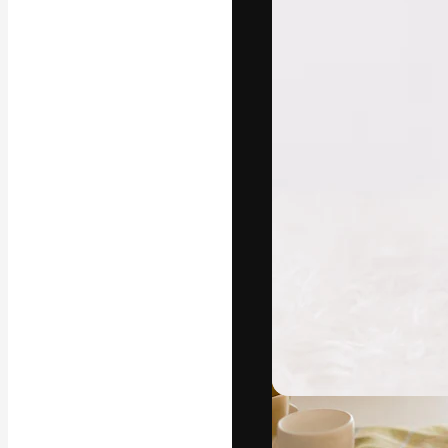
글꼴
최고의 결과물
플랫폼. 크리에
스튜디오를 아우
자.
한국어
Copyright © 2010-