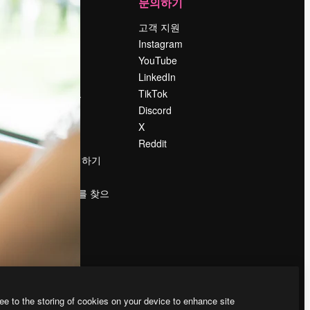
회사
문의하기
가격
고객 지원
회사 소개
Instagram
Reviews
YouTube
채용 정보
LinkedIn
책
검색 트렌드
TikTok
블로그
Discord
이벤트
X
Slidesgo
Reddit
콘텐츠 판매하기
프레스룸
magnific.ai를 찾으
시나요?
ee to the storing of cookies on your device to enhance site