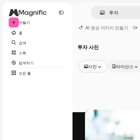
만들기
AI 생성 이미지 만들기
홈
검색
투자 사진
스톡
탐색하기
사진
라이선스
모든 툴
모든 이미지
벡터
일러스트
사진
PSD
템플릿
목업
동영상
영상 클립
모션 그래픽
동영상 템플릿
아이콘
3D 모델