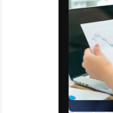
글꼴
최고의 결과물
플랫폼. 크리에
스튜디오를 아우
자.
한국어
Copyright © 2010-