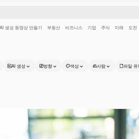
AI 생성 동영상 만들기
부동산
비즈니스
기업
주식
미래
도전
AI 생성
방향
색상
사람
파일 유