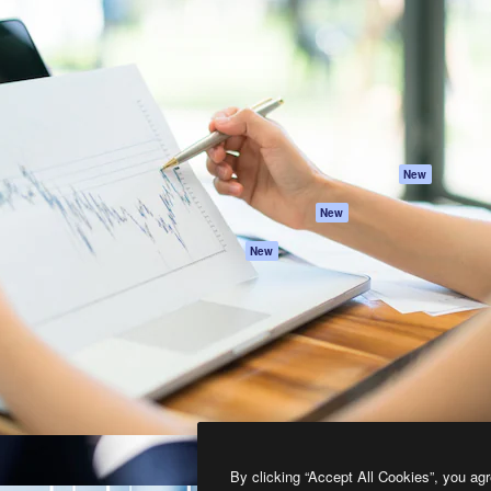
프로덕트
시작하기
을 이끌어내는 크리에이티브
Spaces
Academy
이터, 엔터프라이즈, 에이전시,
AI 어시스턴트
문서
르는 100만 명 이상의 구독
AI 이미지 생성기
지원
AI 동영상 생성기
이용 약관
AI 텍스트 음성 변환
개인정보 보호 정
스톡 콘텐츠
원본
New
Claude/ChatGPT
쿠키 정책
New
용 MCP
Trust Center
Agents
제휴 파트너
New
API
비지니스
모바일 앱
모든 Magnific 툴
2026
Freepik Company S.L.U.
모든 권리는 보호 받습니다
.
By clicking “Accept All Cookies”, you agr