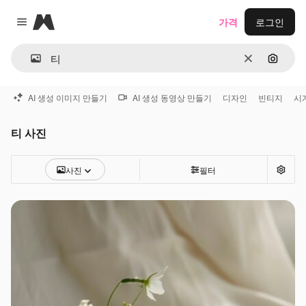
Magnific
가격
로그인
Close menu
지우기
이미지
AI 생성 이미지 만들기
AI 생성 동영상 만들기
디자인
빈티지
시
티 사진
사진
필터