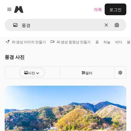
Magnific
가격
로그인
Close menu
지우기
이미지
AI 생성 이미지 만들기
AI 생성 동영상 만들기
꽃
하늘
바다
봄
풍경 사진
사진
필터