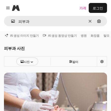
Magnific
가격
로그인
Close menu
지우기
이미지
AI 생성 이미지 만들기
AI 생성 동영상 만들기
병원
화장품
탈모
피부과 사진
사진
필터