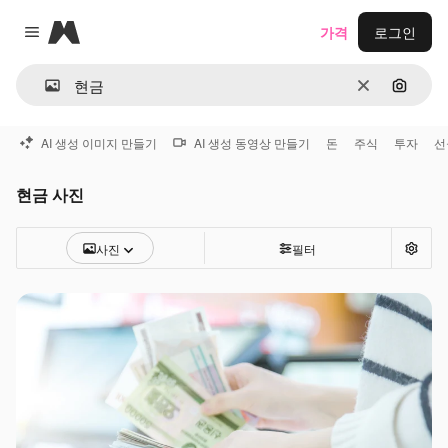
Magnific
가격
로그인
Close menu
지우기
이미지
AI 생성 이미지 만들기
AI 생성 동영상 만들기
돈
주식
투자
선
현금 사진
사진
필터