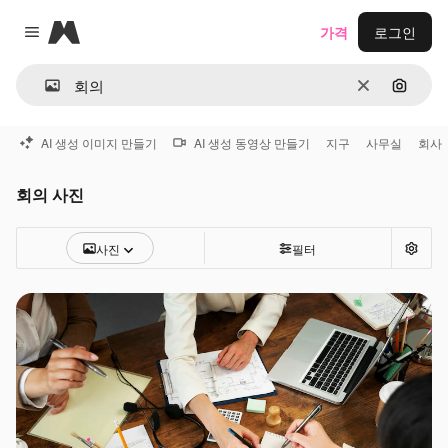
Magnific
가격
로그인
Close menu
지우기
이미지
AI 생성 이미지 만들기
AI 생성 동영상 만들기
지구
사무실
회사
회의 사진
사진
필터