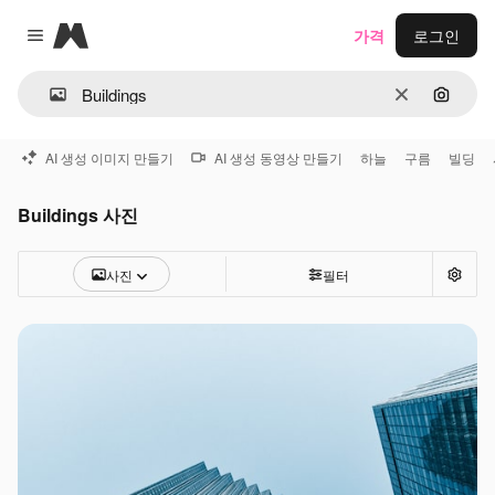
Magnific
가격
로그인
Close menu
지우기
이미지
AI 생성 이미지 만들기
AI 생성 동영상 만들기
하늘
구름
빌딩
Buildings 사진
사진
필터