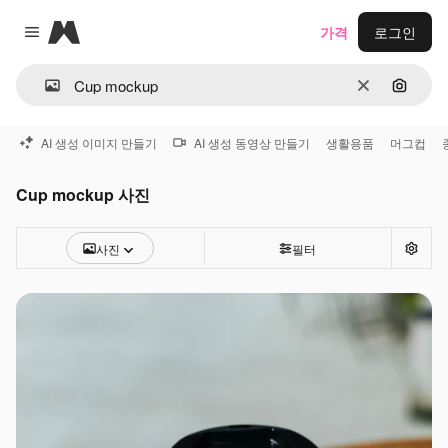
Magnific
가격
로그인
Close menu
지우기
이미지
AI 생성 이미지 만들기
AI 생성 동영상 만들기
생활용품
머그컵
Cup mockup 사진
사진
필터