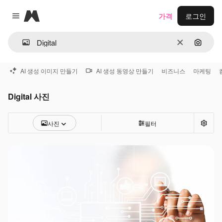
Magnific
가격
로그인
Close menu
지우기
이미지
AI 생성 이미지 만들기
AI 생성 동영상 만들기
비즈니스
마케팅
Digital 사진
사진
필터