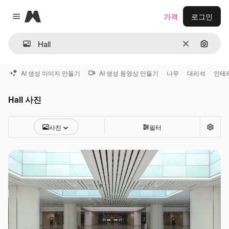
Magnific
가격
로그인
Close menu
지우기
이미지
AI 생성 이미지 만들기
AI 생성 동영상 만들기
나무
대리석
인테
Hall 사진
사진
필터