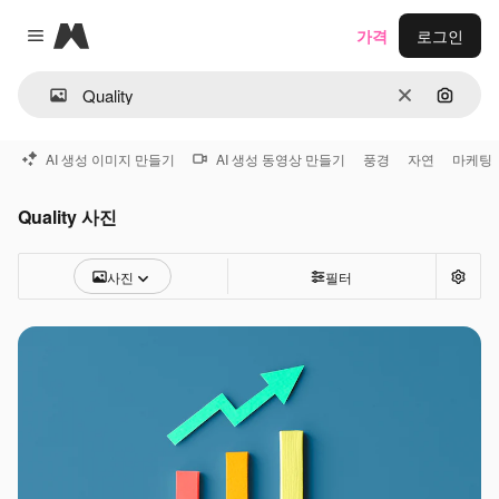
Magnific
가격
로그인
Close menu
지우기
이미지
AI 생성 이미지 만들기
AI 생성 동영상 만들기
풍경
자연
마케팅
Quality 사진
사진
필터