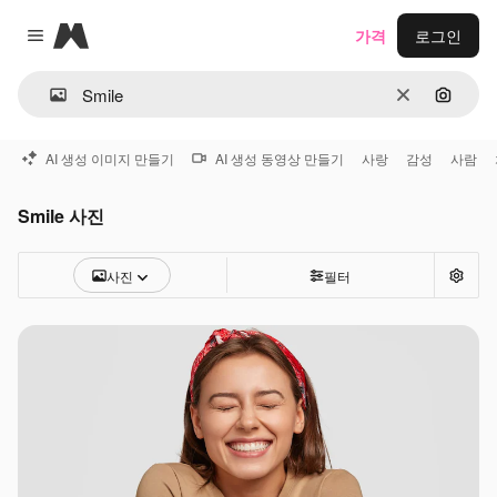
Magnific
가격
로그인
Close menu
지우기
이미지
AI 생성 이미지 만들기
AI 생성 동영상 만들기
사랑
감성
사람
Smile 사진
사진
필터