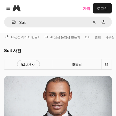
Magnific
가격
로그인
Close menu
지우기
이미지
AI 생성 이미지 만들기
AI 생성 동영상 만들기
회의
빌딩
사무실
Suit 사진
사진
필터