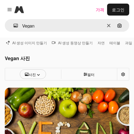
Magnific
가격
로그인
Close menu
지우기
이미지
AI 생성 이미지 만들기
AI 생성 동영상 만들기
자연
테이블
과일
Vegan 사진
사진
필터