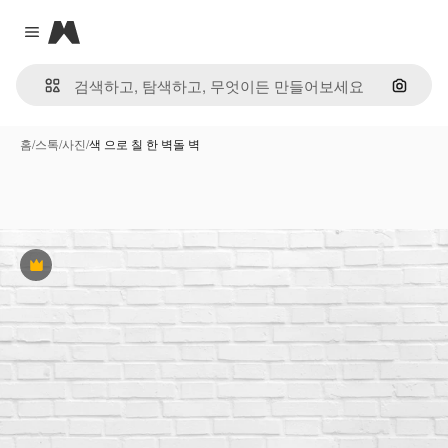
Magnific
Close menu
이미지
홈
/
스톡
/
사진
/
색 으로 칠 한 벽돌 벽
프리미엄