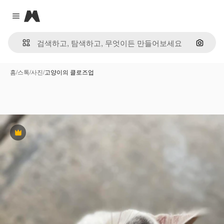
Magnific
Close menu
이미지
홈
/
스톡
/
사진
/
고양이의 클로즈업
프리미엄