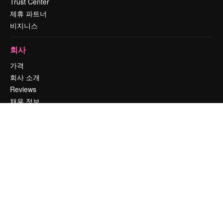
Trust Center
제휴 파트너
비지니스
회사
가격
회사 소개
Reviews
채용 정보
검색 트렌드
블로그
이벤트
Slidesgo
콘텐츠 판매하기
프레스룸
magnific.ai를 찾으시나요?
문의하기