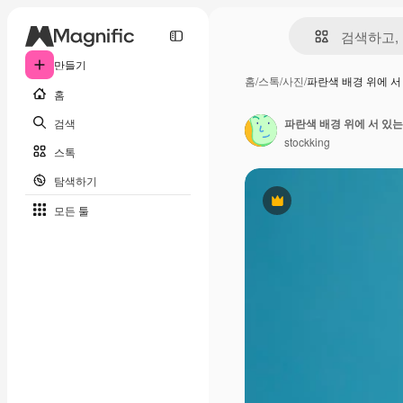
만들기
홈
/
스톡
/
사진
/
파란색 배경 위에 서
홈
검색
stockking
스톡
탐색하기
프리미엄
모든 툴