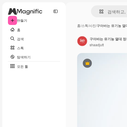
만들기
홈
/
스톡
/
사진
/
구아바는 유기농 열
홈
검색
구아바는 유기농 열대 정
shaadjutt
스톡
탐색하기
프리미엄
모든 툴