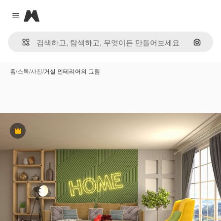
Magnific
Close menu
이미지
홈
/
스톡
/
사진
/
거실 인테리어의 그림
프리미엄