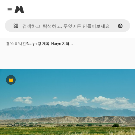
Magnific
Close menu
이미지
홈
/
스톡
/
사진
/
Naryn 강 계곡, Naryn 지역…
프리미엄